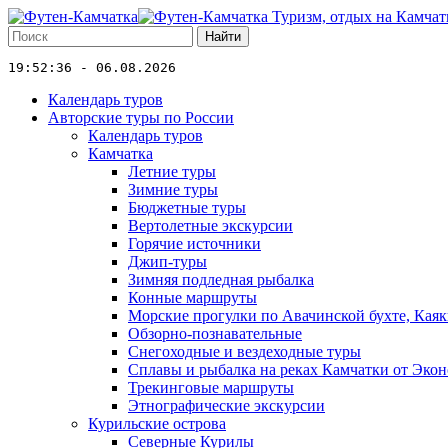
Туризм, отдых на Камчат
Найти
19:52:36 - 06.08.2026
Календарь туров
Авторские туры по России
Календарь туров
Камчатка
Летние туры
Зимние туры
Бюджетные туры
Вертолетные экскурсии
Горячие источники
Джип-туры
Зимняя подледная рыбалка
Конные маршруты
Морские прогулки по Авачинской бухте, Кая
Обзорно-познавательные
Снегоходные и вездеходные туры
Сплавы и рыбалка на реках Камчатки от Экон
Трекинговые маршруты
Этнографические экскурсии
Курильские острова
Северные Курилы