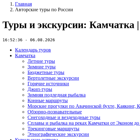
Главная
Авторские туры по России
Туры и экскурсии: Камчатка |
16:52:36 - 06.08.2026
Календарь туров
Камчатка
Летние туры
Зимние туры
Бюджетные туры
Вертолетные экскурсии
Горячие источники
Джип-туры
Зимняя подледная рыбалка
Конные маршруты
Морские прогулки по Авачинской бухте, Каякинг, 
Обзорно-познавательные
Снегоходные и вездеходные туры
Сплавы и рыбалка на реках Камчатки от Эконом до
Трекинговые маршруты
Этнографические экскурсии
Курильские острова