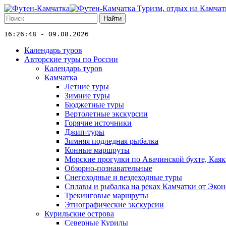
Туризм, отдых на Камчат
Найти
16:26:48 - 09.08.2026
Календарь туров
Авторские туры по России
Календарь туров
Камчатка
Летние туры
Зимние туры
Бюджетные туры
Вертолетные экскурсии
Горячие источники
Джип-туры
Зимняя подледная рыбалка
Конные маршруты
Морские прогулки по Авачинской бухте, Кая
Обзорно-познавательные
Снегоходные и вездеходные туры
Сплавы и рыбалка на реках Камчатки от Экон
Трекинговые маршруты
Этнографические экскурсии
Курильские острова
Северные Курилы