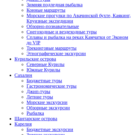
Зимняя подледная рыбалка
Конные маршруты
Морские прогулки по Авачинской бухте, Каякинг,
Круизные экспедиции
Обзорно-познавательные
Снегоходные и вездеходные туры
Сплавы и рыбалка на реках Камчатки от Эконом
до VIP
Трекинговые маршруты
Этнографические экскурсии
Курильские острова
Северные Курилы
Южные Курилы
Сахалин
Бюджетные туры
Гастрономические туры
Джип-туры
Летние туры
Морские экскурсии
Обзорные экскурсии
Рыбалка
Шантарские острова
Карелия
Бюджетные экскурсии
Зимние экскурсии