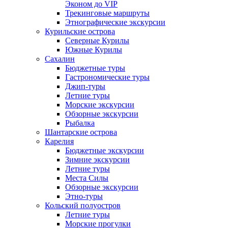
Эконом до VIP
Трекинговые маршруты
Этнографические экскурсии
Курильские острова
Северные Курилы
Южные Курилы
Сахалин
Бюджетные туры
Гастрономические туры
Джип-туры
Летние туры
Морские экскурсии
Обзорные экскурсии
Рыбалка
Шантарские острова
Карелия
Бюджетные экскурсии
Зимние экскурсии
Летние туры
Места Силы
Обзорные экскурсии
Этно-туры
Кольский полуостров
Летние туры
Морские прогулки