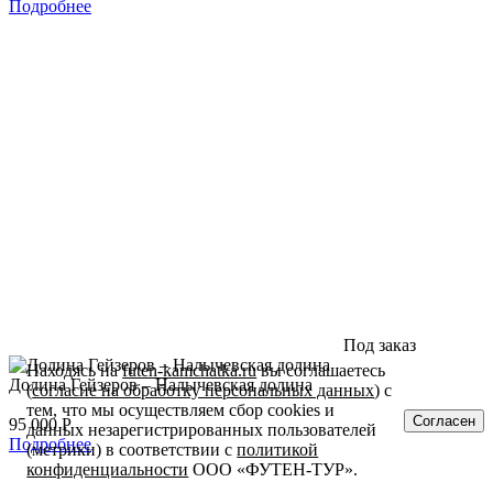
Подробнее
Под заказ
Находясь на
futen-kamchatka.ru
вы соглашаетесь
Долина Гейзеров – Налычевская долина
(
согласие на обработку персональных данных
) с
тем, что мы осуществляем сбор cookies и
Согласен
95 000
Р
данных незарегистрированных пользователей
Подробнее
(метрики) в соответствии с
политикой
конфиденциальности
ООО «ФУТЕН-ТУР».