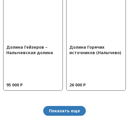
Долина Гейзеров –
Долина Горячих
Налычевская долина
источников (Налычево)
95 000
Р
26 000
Р
Показать еще