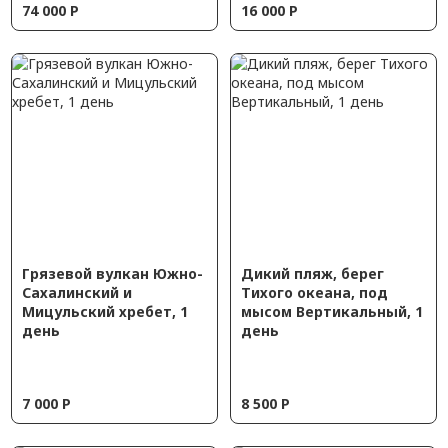
74 000
Р
16 000
Р
Грязевой вулкан Южно-
Дикий пляж, берег
Сахалинский и
Тихого океана, под
Мицульский хребет, 1
мысом Вертикальный, 1
день
день
7 000
Р
8 500
Р