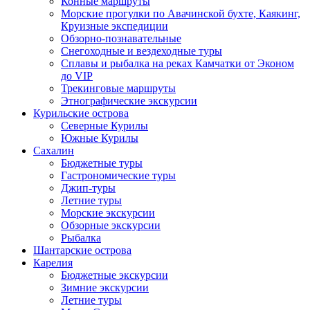
Конные маршруты
Морские прогулки по Авачинской бухте, Каякинг,
Круизные экспедиции
Обзорно-познавательные
Снегоходные и вездеходные туры
Сплавы и рыбалка на реках Камчатки от Эконом
до VIP
Трекинговые маршруты
Этнографические экскурсии
Курильские острова
Северные Курилы
Южные Курилы
Сахалин
Бюджетные туры
Гастрономические туры
Джип-туры
Летние туры
Морские экскурсии
Обзорные экскурсии
Рыбалка
Шантарские острова
Карелия
Бюджетные экскурсии
Зимние экскурсии
Летние туры