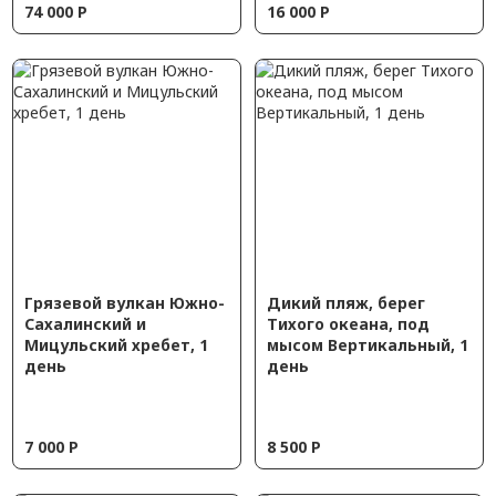
74 000
Р
16 000
Р
Грязевой вулкан Южно-
Дикий пляж, берег
Сахалинский и
Тихого океана, под
Мицульский хребет, 1
мысом Вертикальный, 1
день
день
7 000
Р
8 500
Р