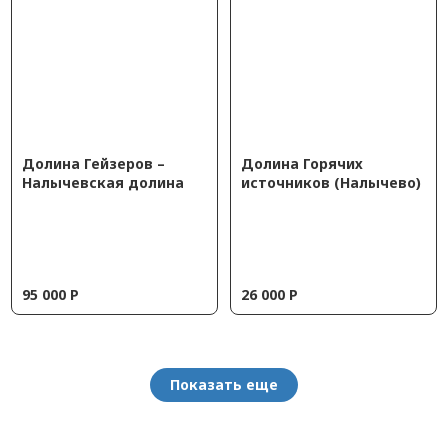
Долина Гейзеров –
Долина Горячих
Налычевская долина
источников (Налычево)
95 000
Р
26 000
Р
Показать еще